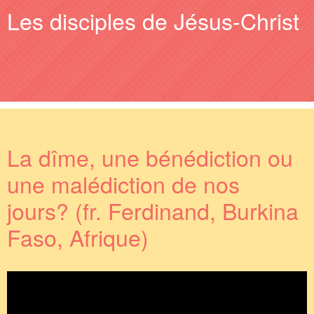
Les disciples de Jésus-Christ
La dîme, une bénédiction ou
une malédiction de nos
jours? (fr. Ferdinand, Burkina
Faso, Afrique)