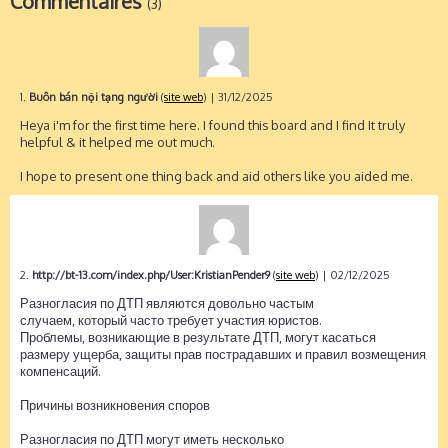
Commentaires
(3)
1.
Buôn bán nội tạng người
(
site web
)
| 31/12/2025
Heya i'm for the first time here. I found this board and I find It truly
helpful & it helped me out much.
I hope to present one thing back and aid others like you aided me.
2.
http://bt-13.com/index.php/User:KristianPender9
(
site web
)
| 02/12/2025
Разногласия по ДТП являются довольно частым
случаем, который часто требует участия юристов.
Проблемы, возникающие в результате ДТП, могут касаться
размеру ущерба, защиты прав пострадавших и правил возмещения
компенсаций.
Причины возникновения споров
Разногласия по ДТП могут иметь несколько