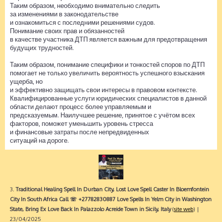
Таким образом, необходимо внимательно следить
за изменениями в законодательстве
и ознакомиться с последними решениями судов.
Понимание своих прав и обязанностей
в качестве участника ДТП является важным для предотвращения
будущих трудностей.
Таким образом, понимание специфики и тонкостей споров по ДТП
помогает не только увеличить вероятность успешного взыскания
ущерба, но
и эффективно защищать свои интересы в правовом контексте.
Квалифицированные услуги юридических специалистов в данной
области делают процесс более управляемым и
предсказуемым. Наилучшее решение, принятое с учётом всех
факторов, поможет уменьшить уровень стресса
и финансовые затраты после непредвиденных
ситуаций на дороге.
3.
Traditional Healing Spell In Durban City, Lost Love Spell Caster In Bloemfontein
City In South Africa Call ☏ +27782830887 Love Spells In Yelm City in Washington
State, Bring Ex Love Back In Palazzolo Acreide Town in Sicily, Italy
(
site web
)
|
23/04/2025