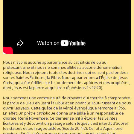
Nous n’avons aucune appartenance au catholicisme ou au
protestantisme et nous ne sommes affiliés à aucune dénomination
religieuse. Nous rejetons toutes les doctrines qui ne sont pas fondées
sur les Saintes Écritures, la Bible. Nous appartenons à l’Église de Jésus-
Christ, qui a été édifiée sur le fondement des apôtres et des prophètes,
dont Jésus est la pierre angulaire » (Éphésiens 2 v 19-20).
Nous sommes une communauté de croyants qui cherche à comprendre
la parole de Dieu en lisant la Bible et en priant le Tout-Puissant de nous
ouvrir les yeux. Cette quête de la vérité évangélique remonte à 1965.
En effet, un prêtre catholique donna une Bible à un responsable de
chorale, René Novembre. Ce dernier se mit à étudier les Saintes
Écritures et y découvrit un passage selon lequel il est interdit d’adorer
les statues et les images taillées (Exode 20: 1-2). Ce fut à Aquin, une
province d’Haïti, qu’un groupe de personnes, ayant compris les